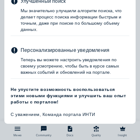
Улучшенный поиск
Мы значительно улучшили алгоритм поиска, что
делает процесс поиска информации быстрым и
точным, даже при поиске по большому объему
данных.
Персонализированные уведомления
Теперь вы можете настроить уведомления по
своему усмотрению, чтобы быть в курсе самых
0 отзывов
важных событий и обновлений на портале.
Производитель:
АО «Взрывгеосервис»
Страна:
Россия
Не упустите возможность воспользоваться
этими новыми функциями и улучшить ваш опыт
работы с порталом!
Общее описание
С уважением, Команда портала ИНТИ
АО «Взрывгеосервис» - современная
высокотехнологичная компания, входящая в состав
Задайте
Пройдите
Вы
НАПИСАТЬ
ОФОРМИТЕ
ПРОЙДИТЕ
ПРЕДЛОЖИТЬ
ПОДАТЬ
НАПИСАТЬ
Войдите
Станьте
ООО «НКМЗ-Групп» (ранее ООО «Нефтекамский
ОТЗЫВ
ЗАПРОС
РЕГИСТРАЦИЮ
СТАНДАРТ
ЗАЯВКУ
ОТЗЫВ
есть доступ
свой
авторизацию
уверены,
Поиск
и
участником
Меню
Community
Docs
Quality
Insight
машиностроительный завод»), основанное в 2002 году
вопрос
Для
что
ько для